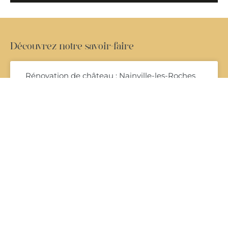
Découvrez notre savoir-faire
Rénovation de château : Nainville-les-Roches
EN LIRE PLUS »
Meilleur Fabricant de Fenêtres Haut de
Gamme : L’Excellence Signée Maison Janneau
EN LIRE PLUS »
Préserver le Patrimoine : Défis et Innovations