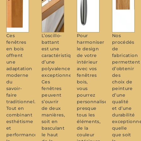
Ces
L’oscillo-
Pour
Nos
fenêtres
battant
harmoniser
procédés
en bois
est une
le design
de
offrent
caractéristique
de votre
fabrication
une
d’une
intérieur
permettent
adaptation
polyvalence
avec vos
d’obtenir
moderne
exceptionnelle.
fenêtres
des
du
Ces
bois,
choix de
savoir-
fenêtres
vous
peinture
faire
peuvent
pourrez
d’une
traditionnel.
s’ouvrir
personnaliser
qualité
Tout en
de deux
presque
et d’une
combinant
manières,
tous les
durabilité
esthétisme
soit en
éléments,
exceptionne
et
basculant
de la
quelle
performances,
le haut
couleur
que soit