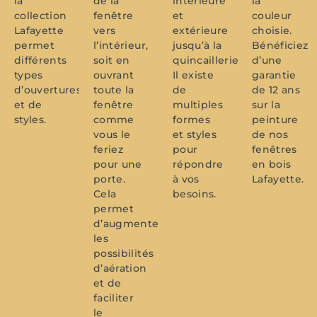
la
de la
intérieure
la
collection
fenêtre
et
couleur
Lafayette
vers
extérieure
choisie.
permet
l’intérieur,
jusqu’à la
Bénéficiez
différents
soit en
quincaillerie.
d’une
types
ouvrant
Il existe
garantie
d’ouvertures
toute la
de
de 12 ans
et de
fenêtre
multiples
sur la
styles.
comme
formes
peinture
vous le
et styles
de nos
feriez
pour
fenêtres
pour une
répondre
en bois
porte.
à vos
Lafayette.
Cela
besoins.
permet
d’augmenter
les
possibilités
d’aération
et de
faciliter
le