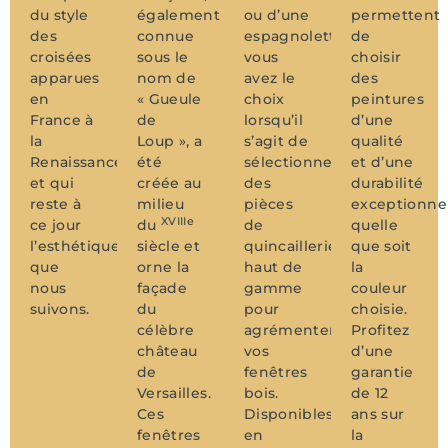
du style
également
ou d’une
permettent
des
connue
espagnolette,
de
croisées
sous le
vous
choisir
apparues
nom de
avez le
des
en
« Gueule
choix
peintures
France à
de
lorsqu’il
d’une
la
Loup », a
s’agit de
qualité
Renaissance,
été
sélectionner
et d’une
et qui
créée au
des
durabilité
reste à
milieu
pièces
exceptionnel
XVIIIe
ce jour
du
de
quelle
l’esthétique
siècle et
quincaillerie
que soit
que
orne la
haut de
la
nous
façade
gamme
couleur
suivons.
du
pour
choisie.
célèbre
agrémenter
Profitez
château
vos
d’une
de
fenêtres
garantie
Versailles.
bois.
de 12
Ces
Disponibles
ans sur
fenêtres
en
la