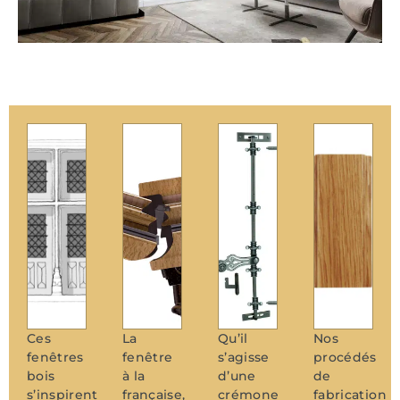
Ces
La
Qu’il
Nos
fenêtres
fenêtre
s’agisse
procédés
bois
à la
d’une
de
s’inspirent
française,
crémone
fabrication