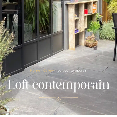
Home
>
Gallery
>
Loft contemporain
Loft contemporain